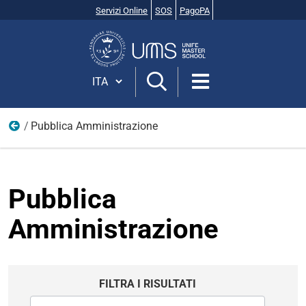
Servizi Online
SOS
PagoPA
Cerca
nel
sito
Cambia lingua
Pubblica Amministrazione
Corsi di Formazione
Pubblica
Amministrazione
FILTRA I RISULTATI