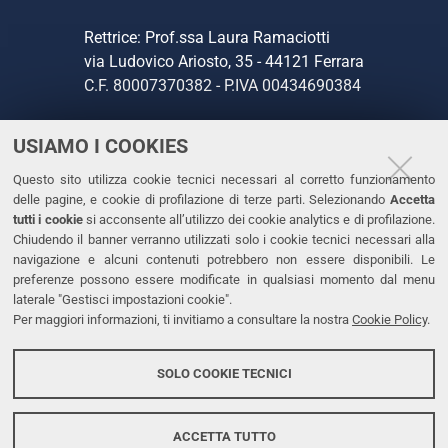
Rettrice: Prof.ssa Laura Ramaciotti
via Ludovico Ariosto, 35 - 44121 Ferrara
C.F. 80007370382 - P.IVA 00434690384
USIAMO I COOKIES
CONTATTI
Questo sito utilizza cookie tecnici necessari al corretto funzionamento
Tel. +39 0532 293111
delle pagine, e cookie di profilazione di terze parti. Selezionando
Accetta
Fax. +39 0532 293031
tutti i cookie
si acconsente all’utilizzo dei cookie analytics e di profilazione.
PEC
Chiudendo il banner verranno utilizzati solo i cookie tecnici necessari alla
navigazione e alcuni contenuti potrebbero non essere disponibili. Le
preferenze possono essere modificate in qualsiasi momento dal menu
LINKS
laterale "Gestisci impostazioni cookie".
Per maggiori informazioni, ti invitiamo a consultare la nostra
Cookie Policy
.
Accessibilità
Dichiarazione di accessibilità
SOLO COOKIE TECNICI
Protezione dati personali
Cookies
ACCETTA TUTTO