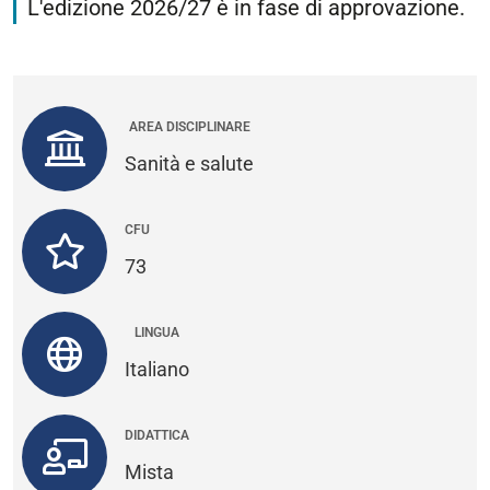
L'edizione 2026/27 è in fase di approvazione.
di
con
AREA DISCIPLINARE
Sanità e salute
CFU
73
LINGUA
Italiano
DIDATTICA
Mista