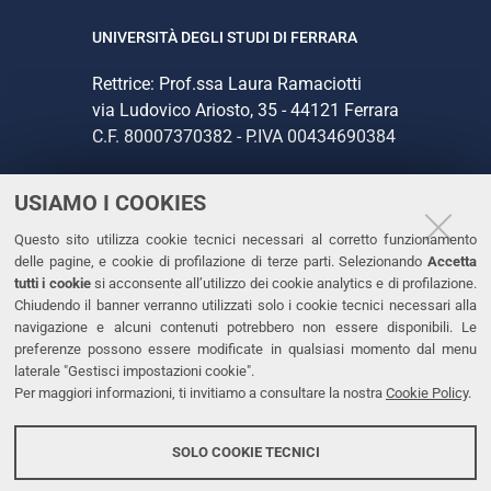
UNIVERSITÀ DEGLI STUDI DI FERRARA
Rettrice: Prof.ssa Laura Ramaciotti
via Ludovico Ariosto, 35 - 44121 Ferrara
C.F. 80007370382 - P.IVA 00434690384
USIAMO I COOKIES
CONTATTI
Questo sito utilizza cookie tecnici necessari al corretto funzionamento
Tel. +39 0532 293111
delle pagine, e cookie di profilazione di terze parti. Selezionando
Accetta
Fax. +39 0532 293031
tutti i cookie
si acconsente all’utilizzo dei cookie analytics e di profilazione.
PEC
Chiudendo il banner verranno utilizzati solo i cookie tecnici necessari alla
navigazione e alcuni contenuti potrebbero non essere disponibili. Le
preferenze possono essere modificate in qualsiasi momento dal menu
LINKS
laterale "Gestisci impostazioni cookie".
Per maggiori informazioni, ti invitiamo a consultare la nostra
Cookie Policy
.
Accessibilità
Dichiarazione di accessibilità
SOLO COOKIE TECNICI
Protezione dati personali