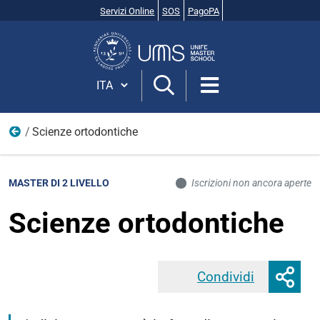
Servizi Online
SOS
PagoPA
Cerca
nel
sito
Cambia lingua
Scienze ortodontiche
Offerta formativa
MASTER DI 2 LIVELLO
Iscrizioni non ancora aperte
Scienze ortodontiche
Mos
Condividi
Faceb
o
nas
opz