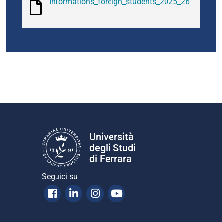
Informations_foreign_students_2025_26
Università
degli Studi
di Ferrara
Seguici su
Facebook
Linkedin
Instagram
Youtube