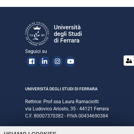
con
Università
degli Studi
di Ferrara
Seguici su
Facebook
Linkedin
Instagram
Youtube
UNIVERSITÀ DEGLI STUDI DI FERRARA
Rettrice: Prof.ssa Laura Ramaciotti
via Ludovico Ariosto, 35 - 44121 Ferrara
C.F. 80007370382 - P.IVA 00434690384
CONTATTI