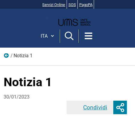
Servizi Online
SOS
PagoPA
Cerca
nel
sito
Cambia lingua
Notizia 1
Bacheca
Notizia 1
30/01/2023
Mos
Condividi
Faceb
o
nas
opz
di