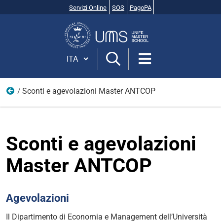
Servizi Online
SOS
PagoPA
Cerca
nel
sito
Cambia lingua
Sconti e agevolazioni Master ANTCOP
Anno accademico 2025/26
Sconti e agevolazioni
Master ANTCOP
Agevolazioni
Il Dipartimento di Economia e Management dell’Università