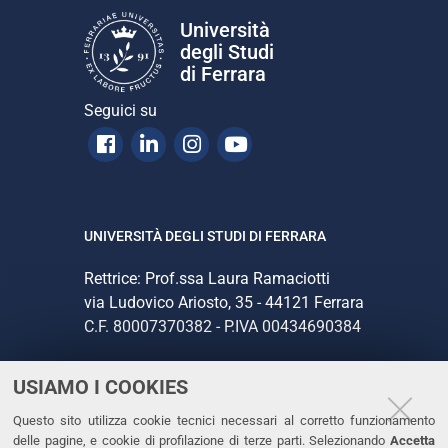
Università
degli Studi
di Ferrara
Seguici su
Facebook
Linkedin
Instagram
Youtube
UNIVERSITÀ DEGLI STUDI DI FERRARA
Rettrice: Prof.ssa Laura Ramaciotti
via Ludovico Ariosto, 35 - 44121 Ferrara
C.F. 80007370382 - P.IVA 00434690384
USIAMO I COOKIES
CONTATTI
Questo sito utilizza cookie tecnici necessari al corretto funzionamento
Tel. +39 0532 293111
delle pagine, e cookie di profilazione di terze parti. Selezionando
Accetta