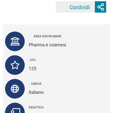
Mos
Condividi
Faceb
o
nas
opz
di
con
AREA DISCIPLINARE
Pharma e cosmesi
CFU
125
LINGUA
Italiano
DIDATTICA