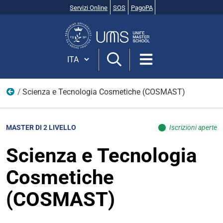
Servizi Online
SOS
PagoPA
Cerca
nel
sito
Cambia lingua
Scienza e Tecnologia Cosmetiche (COSMAST)
Offerta formativa
MASTER DI 2 LIVELLO
Iscrizioni aperte
Scienza e Tecnologia
Cosmetiche
(COSMAST)