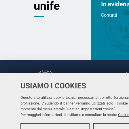
unife
In eviden
Contatti
Università
UNIVERSITÀ 
degli Studi
USIAMO I COOKIES
Rettrice: P
di Ferrara
via Ludovic
Questo sito utilizza cookie tecnici necessari al corretto funziona
Seguici su
C.F. 80007
profilazione. Chiudendo il banner verranno utilizzati solo i cook
Facebook
Linkedin
Instagram
Youtube
momento dal menu laterale "Gestisci impostazioni cookie".
Per maggiori informazioni, ti invitiamo a consultare la nostra
Cookie