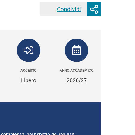
Mostra
Condividi
Facebook
Twitter
Linke
o
nascondi
opzioni
di
condivisione
ACCESSO
ANNO ACCADEMICO
Libero
2026/27
ia complessa
, nel rispetto dei requisiti