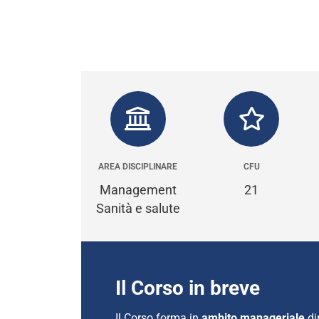
AREA DISCIPLINARE
CFU
Management
21
Sanità e salute
Il Corso in breve
Il Corso forma in
ambito manageriale
di