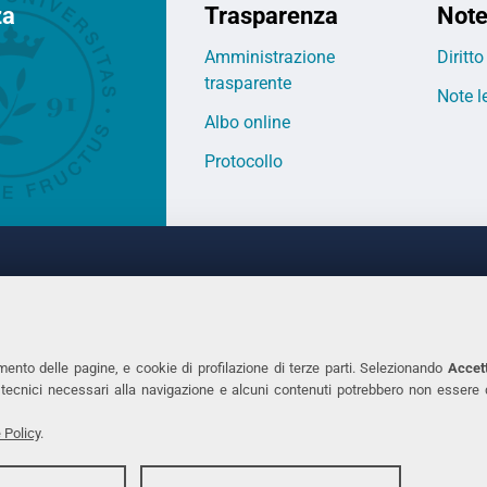
za
Trasparenza
Note
Amministrazione
Diritt
trasparente
Note l
Albo online
Protocollo
DEGLI STUDI DI FERRARA
CONTATTI
rof.ssa Laura Ramaciotti
Tel. +39 0532 293111
o Ariosto, 35 - 44121 Ferrara
Fax. +39 0532 29303
mento delle pagine, e cookie di profilazione di terze parti. Selezionando
Accett
370382 - P.IVA 00434690384
PEC
ie tecnici necessari alla navigazione e alcuni contenuti potrebbero non essere
 Policy
.