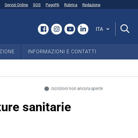
Servizi Online
SOS
PagoPA
Rubrica
Redazione
Cambia lingua
Facebook
Instagram
YouTube
Linkedin
ZIONE
INFORMAZIONI E CONTATTI
Iscrizioni non ancora aperte
ure sanitarie