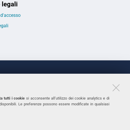
 legali
o d'accesso
egali
LINKS
Accessibilità
1
Dichiarazione di accessibilità
a tutti i cookie
si acconsente all’utilizzo dei cookie analytics e di
 disponibili. Le preferenze possono essere modificate in qualsiasi
Protezione dati personali
Cookies